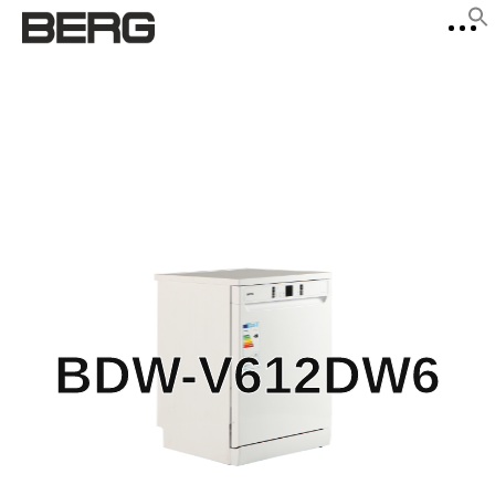
f
Se
BDW-V612DW6