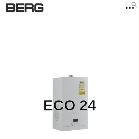
f
Se
ECO 24