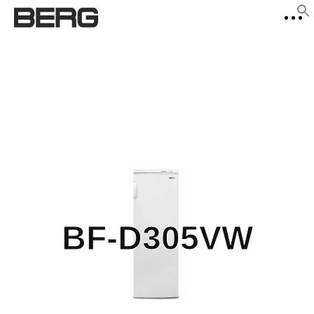
f
Se
BF-D305VW